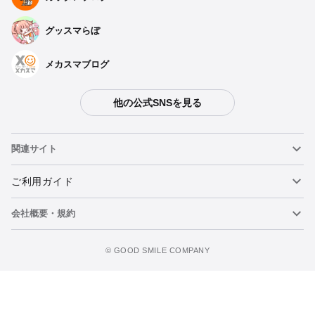
グッスマらぼ
メカスマブログ
他の公式SNSを見る
関連サイト
ねんどろいど
ご利用ガイド
会社概要・規約
ねんどろいどフェイスメーカー
重要なお知らせ
figma
FAQ・お問い合わせ
利用規約
©️ GOOD SMILE COMPANY
メカスマ
個人情報の取り扱いについて
ポッパレ（POP UP PARADE）