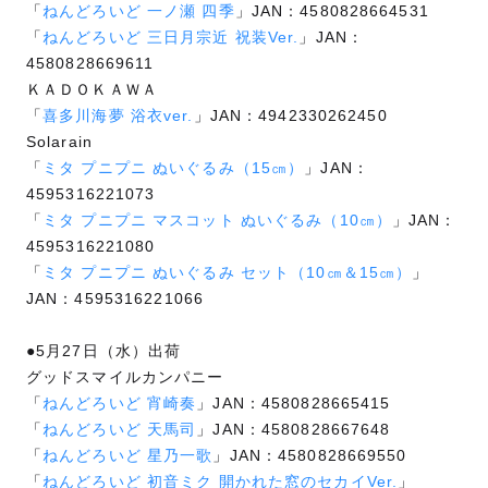
「
ねんどろいど 一ノ瀬 四季
」JAN：4580828664531
「
ねんどろいど 三日月宗近 祝装Ver.
」JAN：
4580828669611
ＫＡＤＯＫＡＷＡ
「
喜多川海夢 浴衣ver.
」JAN：4942330262450
Solarain
「
ミタ プニプニ ぬいぐるみ（15㎝）
」JAN：
4595316221073
「
ミタ プニプニ マスコット ぬいぐるみ（10㎝）
」JAN：
4595316221080
「
ミタ プニプニ ぬいぐるみ セット（10㎝＆15㎝）
」
JAN：4595316221066
●5月27日（水）出荷
グッドスマイルカンパニー
「
ねんどろいど 宵崎奏
」JAN：4580828665415
「
ねんどろいど 天馬司
」JAN：4580828667648
「
ねんどろいど 星乃一歌
」JAN：4580828669550
「
ねんどろいど 初音ミク 開かれた窓のセカイVer.
」