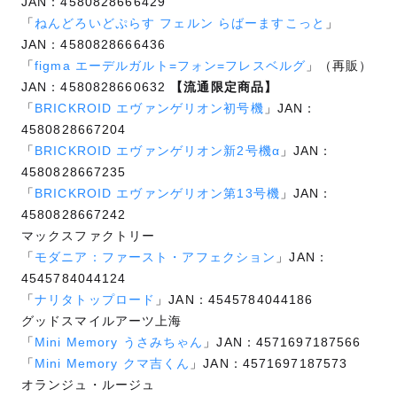
JAN：4580828666429
「
ねんどろいどぷらす フェルン らばーますこっと
」
JAN：4580828666436
「
figma エーデルガルト=フォン=フレスベルグ
」（再販）
JAN：4580828660632
【流通限定商品】
「
BRICKROID エヴァンゲリオン初号機
」JAN：
4580828667204
「
BRICKROID エヴァンゲリオン新2号機α
」JAN：
4580828667235
「
BRICKROID エヴァンゲリオン第13号機
」JAN：
4580828667242
マックスファクトリー
「
モダニア：ファースト・アフェクション
」JAN：
4545784044124
「
ナリタトップロード
」JAN：4545784044186
グッドスマイルアーツ上海
「
Mini Memory うさみちゃん
」JAN：4571697187566
「
Mini Memory クマ吉くん
」JAN：4571697187573
オランジュ・ルージュ