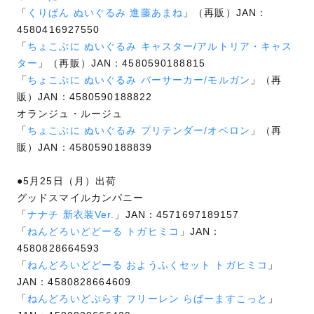
「
くりぱん ぬいぐるみ 進藤あまね
」（再販）JAN：
4580416927550
「
ちょこぷに ぬいぐるみ キャスター/アルトリア・キャス
ター
」（再販）JAN：4580590188815
「
ちょこぷに ぬいぐるみ バーサーカー/モルガン
」（再
販）JAN：4580590188822
オランジュ・ルージュ
「
ちょこぷに ぬいぐるみ プリテンダー/オベロン
」（再
販）JAN：4580590188839
●5月25日（月）出荷
グッドスマイルカンパニー
「
ナナチ 新衣装Ver.
」JAN：4571697189157
「
ねんどろいどどーる トガヒミコ
」JAN：
4580828664593
「
ねんどろいどどーる おようふくセット トガヒミコ
」
JAN：4580828664609
「
ねんどろいどぷらす フリーレン らばーますこっと
」