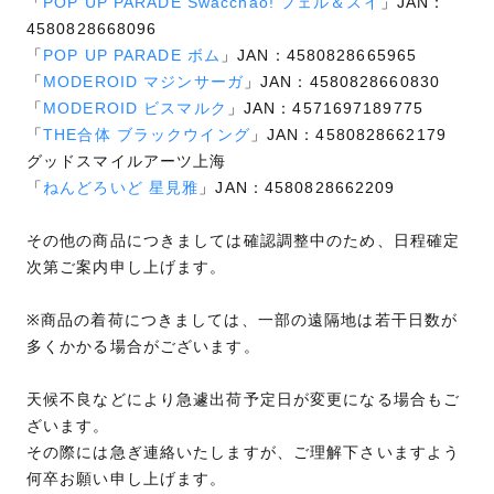
「
POP UP PARADE Swacchao! フェル＆スイ
」JAN：
4580828668096
「
POP UP PARADE ボム
」JAN：4580828665965
「
MODEROID マジンサーガ
」JAN：4580828660830
「
MODEROID ビスマルク
」JAN：4571697189775
「
THE合体 ブラックウイング
」JAN：4580828662179
グッドスマイルアーツ上海
「
ねんどろいど 星見雅
」JAN：4580828662209
その他の商品につきましては確認調整中のため、日程確定
次第ご案内申し上げます。
※商品の着荷につきましては、一部の遠隔地は若干日数が
多くかかる場合がございます。
天候不良などにより急遽出荷予定日が変更になる場合もご
ざいます。
その際には急ぎ連絡いたしますが、ご理解下さいますよう
何卒お願い申し上げます。