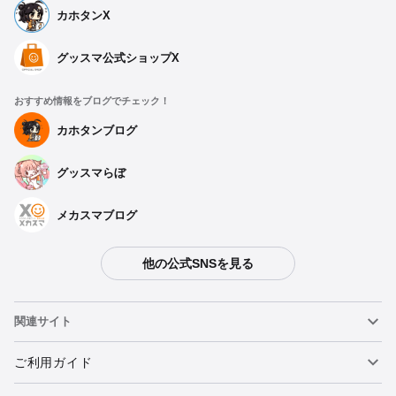
カホタンX
グッスマ公式ショップX
おすすめ情報をブログでチェック！
カホタンブログ
グッスマらぼ
メカスマブログ
他の公式SNSを見る
関連サイト
ねんどろいど
ご利用ガイド