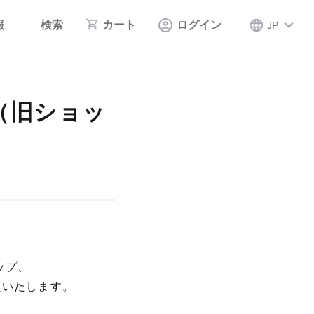
報
検索
カート
ログイン
JP
P（旧ショッ
ョップ、
に閉鎖いたします。