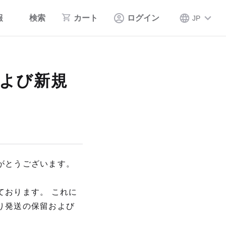
報
検索
カート
ログイン
JP
よび新規
せ
がとうございます。
ております。 これに
り発送の保留および