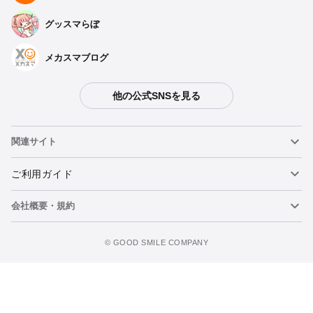
グッスマらぼ
メカスマブログ
他の公式SNSを見る
関連サイト
ねんどろいど
ご利用ガイド
会社概要・規約
ねんどろいどフェイスメーカー
重要なお知らせ
figma
FAQ・お問い合わせ
利用規約
©️ GOOD SMILE COMPANY
メカスマ
個人情報の取り扱いについて
ポッパレ（POP UP PARADE）