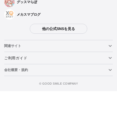
グッスマらぼ
メカスマブログ
他の公式SNSを見る
関連サイト
ねんどろいど
ご利用ガイド
会社概要・規約
ねんどろいどフェイスメーカー
重要なお知らせ
figma
FAQ・お問い合わせ
利用規約
©️ GOOD SMILE COMPANY
メカスマ
個人情報の取り扱いについて
ポッパレ（POP UP PARADE）
特定商取引法に関する表示