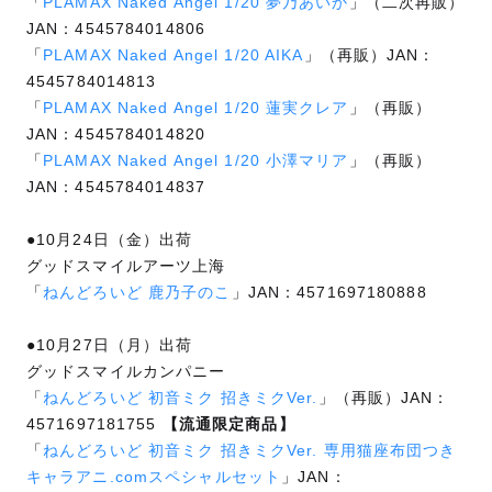
「
PLAMAX Naked Angel 1/20 夢乃あいか
」（二次再販）
JAN：4545784014806
「
PLAMAX Naked Angel 1/20 AIKA
」（再販）JAN：
4545784014813
「
PLAMAX Naked Angel 1/20 蓮実クレア
」（再販）
JAN：4545784014820
「
PLAMAX Naked Angel 1/20 小澤マリア
」（再販）
JAN：4545784014837
●10月24日（金）出荷
グッドスマイルアーツ上海
「
ねんどろいど 鹿乃子のこ
」JAN：4571697180888
●10月27日（月）出荷
グッドスマイルカンパニー
「
ねんどろいど 初音ミク 招きミクVer.
」（再販）JAN：
4571697181755
【流通限定商品】
「
ねんどろいど 初音ミク 招きミクVer. 専用猫座布団つき
キャラアニ.comスペシャルセット
」JAN：