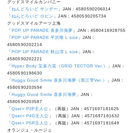
グッドスマイルカンパニー
「
ねんどろいど サンデー
」JAN：4580590206014
「
ねんどろいど ロビン
」JAN：4580590205734
グッドスマイルアーツ上海
「
POP UP PARADE 喜多川海夢
」JAN：4580416928755
「
POP UP PARADE 平沢唯 L size
」JAN：
4580590202214
「
POP UP PARADE 秋山澪 L size
」JAN：
4580590202221
「
Hyper Body 宝多六花（GRID TECTOR Ver.）
」JAN：
4580590198630
「
Huggy Good Smile 喜多川海夢（黒江雫Ver.）
」JAN：
4580590203594
「
Huggy Good Smile 喜多川海夢
」JAN：
4580590203587
「
Qset+ P3P主人公
」（再販）JAN：4571697181625
「
Qset+ P4G主人公
」（再販）JAN：4571697181632
「
Qset+ P5R主人公
」（再販）JAN：4571697181649
オランジュ・ルージュ