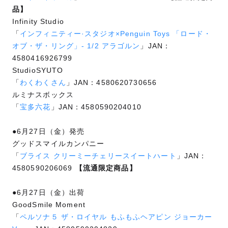
品】
Infinity Studio
「
インフィニティー·スタジオ×Penguin Toys 「ロード・
オブ・ザ・リング」- 1/2 アラゴルン
」JAN：
4580416926799
StudioSYUTO
「
わくわくさん
」JAN：4580620730656
ルミナスボックス
「
宝多六花
」JAN：4580590204010
●6月27日（金）発売
グッドスマイルカンパニー
「
ブライス クリーミーチェリースイートハート
」JAN：
4580590206069
【流通限定商品】
●6月27日（金）出荷
GoodSmile Moment
「
ペルソナ５ ザ・ロイヤル もふもふヘアピン ジョーカー