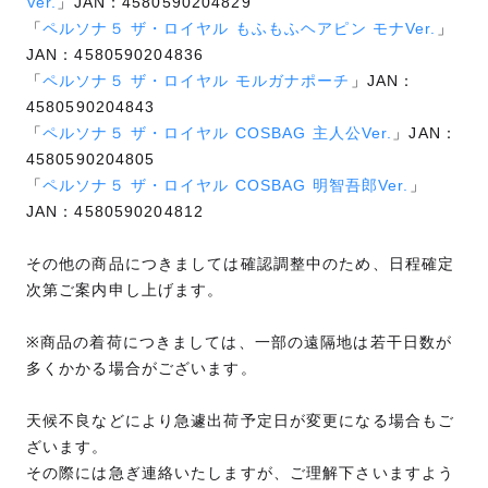
Ver.
」JAN：4580590204829
「
ペルソナ５ ザ・ロイヤル もふもふヘアピン モナVer.
」
JAN：4580590204836
「
ペルソナ５ ザ・ロイヤル モルガナポーチ
」JAN：
4580590204843
「
ペルソナ５ ザ・ロイヤル COSBAG 主人公Ver.
」JAN：
4580590204805
「
ペルソナ５ ザ・ロイヤル COSBAG 明智吾郎Ver.
」
JAN：4580590204812
その他の商品につきましては確認調整中のため、日程確定
次第ご案内申し上げます。
※商品の着荷につきましては、一部の遠隔地は若干日数が
多くかかる場合がございます。
天候不良などにより急遽出荷予定日が変更になる場合もご
ざいます。
その際には急ぎ連絡いたしますが、ご理解下さいますよう