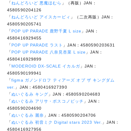
「
ねんどろいど 悪魔ほむら
」（再販）JAN：
4580590204126
「
ねんどろいど アイスカービィ
」（二次再販）JAN：
4580590205741
「
POP UP PARADE 鹿野千夏 L size
」JAN：
4580416929455
「
POP UP PARADE ラスト
」JAN：4580590203631
「
POP UP PARADE 八奈見杏菜 L size
」JAN：
4580416929899
「
MODEROID DX-SCALE イカルガ
」JAN：
4580590199941
「
figma ガノンドロフ ティアーズ オブ ザ キングダム
ver.
」JAN：4580416927390
「
ぬいぐるみ キング
」JAN：4580590204683
「
ぬいぐるみ アリサ・ボスコノビッチ
」JAN：
4580590204690
「
ぬいぐるみ 麗奈
」JAN：4580590204706
「
ぬいぐるみ 初音ミク Digital stars 2023 Ver.
」JAN：
4580416927956