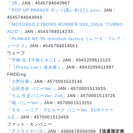
「
2B
」JAN：4545784043967
「
POP UP PARADE ガッツ[黒い剣士] L size
」JAN：
4545784043943
「
MOTORED CYBORG RUNNER SSX_155tb "TURBO
ACID"
」JAN：4545784014233
「
PLAMAX MF-90 minimum factory ミレーヌ・フレア・
ジーナス
」JAN：4545784014561
ウェーブ
「
宇崎 花【牛柄ビキニ】
」JAN：4943209612123
「
［Pretty Liar］速水奏＋
」JAN：4943209611997
FREEing
「
小野白菊
」JAN：4570001513145
「
山田杏奈 バニーVer.
」JAN：4570001513435
「
ラム 生足バニーVer. 2nd
」JAN：4570001513725
「
鴇 バニーVer.
」JAN：4570001513251
「
モモ・べリア・デビルーク バニーVer.【1/6スケー
ル】
」JAN：4570001513459
ファット・カンパニー
「
アドマイヤベガ
」JAN：4580678969398
【流通限定商