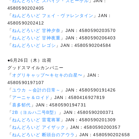
「
ねんどろいど スパイク・スピーゲル
」JAN：
4580590202405
「
ねんどろいど フェイ・ヴァレンタイン
」JAN：
4580590202412
「
ねんどろいど 甘神夕奈
」JAN：4580590203570
「
ねんどろいど 甘神夜重
」JAN：4580590206403
「
ねんどろいど レゴシ
」JAN：4580590204584
●6月26日（木）出荷
グッドスマイルカンパニー
「
オグリキャップ〜キセキの白星〜
」JAN：
4580590197107
「
ユウカ ～会計の日常～
」JAN：4580590191426
「
アーニャ＆ロイド
」JAN：4580416927819
「
喜多郁代
」JAN：4580590194731
「
2B（ヨルハ二号B型）
」JAN：4580590200371
「
ねんどろいど 雷電将軍
」JAN：4580590201309
「
ねんどろいど アイザック
」JAN：4580590200357
「
ねんどろいど 断頭台のアウラ
」JAN：4580590202658