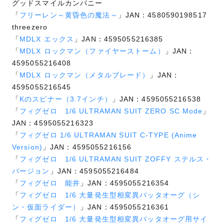
グッドスマイルカンパニー
「
フリーレン～黄昏色の魔法～
」JAN：4580590198517
threezero
「
MDLX エックス
」JAN：4595055216385
「
MDLX ロックマン（ファイヤーストーム）
」JAN：
4595055216408
「
MDLX ロックマン（メタルブレード）
」JAN：
4595055216545
「
Kのスピナー（3.7インチ）
」JAN：4595055216538
「
フィグゼロ 1/6 ULTRAMAN SUIT ZERO SC Mode
」
JAN：4595055216323
「
フィグゼロ 1/6 ULTRAMAN SUIT C-TYPE (Anime
Version)
」JAN：4595055216156
「
フィグゼロ 1/6 ULTRAMAN SUIT ZOFFY ステルス・
バージョン
」JAN：4595055216484
「
フィグゼロ 能井
」JAN：4595055216354
「
フィグゼロ 1/6 大量発生型相変異バッタオーグ（シ
ン・仮面ライダー）
」JAN：4595055216361
「
フィグゼロ 1/6 大量発生型相変異バッタオーグ用サイ