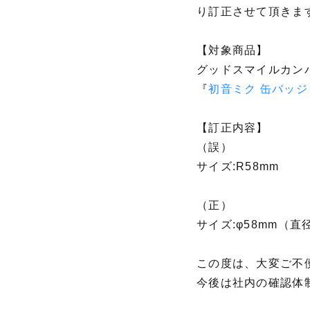
り訂正させて頂きま
【対象商品】
グッドスマイルカン
『
初音ミク 缶バッジ 
【訂正内容】
（誤）
サイズ:R58mm
（正）
サイズ:φ58mm（直
この度は、大変ご不
今後は社内の確認体