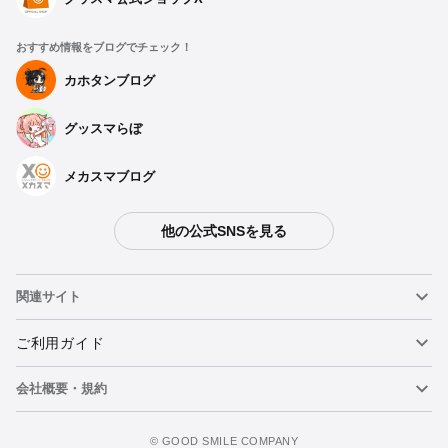
おすすめ情報をブログでチェック！
カホタンブログ
グッスマらぼ
メカスマブログ
他の公式SNSを見る
関連サイト
ねんどろいど
ご利用ガイド
会社概要・規約
ねんどろいどフェイスメーカー
重要なお知らせ
figma
FAQ・お問い合わせ
利用規約
©️ GOOD SMILE COMPANY