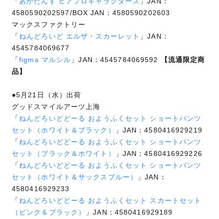
「
あかたんず ピアプロキャラクターズ
」JAN：
4580590202597/BOX JAN：4580590202603
マックスファクトリー
「
ねんどろいど エルザ・スカーレット
」JAN：
4545784069677
「
figma マルシル
」JAN：4545784069592
【流通限定商
品】
●5月21日（水）出荷
グッドスマイルアーツ上海
「
ねんどろいどどーる おようふくセット ショートパンツ
セット（ホワイト＆ブラック）
」JAN：4580416929219
「
ねんどろいどどーる おようふくセット ショートパンツ
セット（ブラック＆ホワイト）
」JAN：4580416929226
「
ねんどろいどどーる おようふくセット ショートパンツ
セット（ホワイト＆サックスブルー）
」JAN：
4580416929233
「
ねんどろいどどーる おようふくセット スカートセット
（ピンク＆ブラック）
」JAN：4580416929189