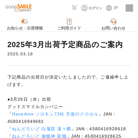
JP
ログイン
採用情報
お知らせ・出荷情報
ご利用ガイド
お問い合わせ
2025年3月出荷予定商品のご案内
2025.03.18
下記商品の出荷日が決定いたしましたので、ご連絡申し上
げます。
●3月26日（水）出荷
グッドスマイルカンパニー
「
HaneAme ソロモン72柱 天使のクロセル
」JAN：
4580416949682
「
ねんどろいど 白鬼院 凜々蝶
」JAN：4580416928618
「
ねんどろいど 御狐神 双熾
」JAN：4580416928625