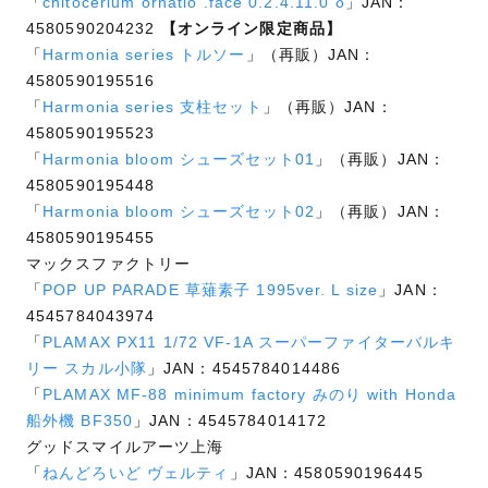
「
chitocerium ornatio .face 0.2.4.11.0 δ
」JAN：
4580590204232
【オンライン限定商品】
「
Harmonia series トルソー
」（再販）JAN：
4580590195516
「
Harmonia series 支柱セット
」（再販）JAN：
4580590195523
「
Harmonia bloom シューズセット01
」（再販）JAN：
4580590195448
「
Harmonia bloom シューズセット02
」（再販）JAN：
4580590195455
マックスファクトリー
「
POP UP PARADE 草薙素子 1995ver. L size
」JAN：
4545784043974
「
PLAMAX PX11 1/72 VF-1A スーパーファイターバルキ
リー スカル小隊
」JAN：4545784014486
「
PLAMAX MF-88 minimum factory みのり with Honda
船外機 BF350
」JAN：4545784014172
グッドスマイルアーツ上海
「
ねんどろいど ヴェルティ
」JAN：4580590196445