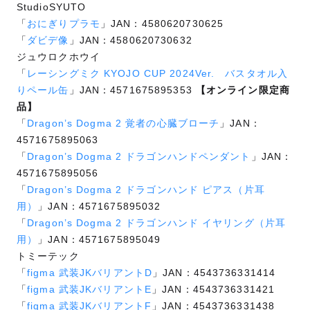
StudioSYUTO
「
おにぎりプラモ
」JAN：4580620730625
「
ダビデ像
」JAN：4580620730632
ジュウロクホウイ
「
レーシングミク KYOJO CUP 2024Ver. バスタオル入
りペール缶
」JAN：4571675895353
【オンライン限定商
品】
「
Dragon’s Dogma 2 覚者の心臓ブローチ
」JAN：
4571675895063
「
Dragon’s Dogma 2 ドラゴンハンドペンダント
」JAN：
4571675895056
「
Dragon’s Dogma 2 ドラゴンハンド ピアス（片耳
用）
」JAN：4571675895032
「
Dragon’s Dogma 2 ドラゴンハンド イヤリング（片耳
用）
」JAN：4571675895049
トミーテック
「
figma 武装JKバリアントD
」JAN：4543736331414
「
figma 武装JKバリアントE
」JAN：4543736331421
「
figma 武装JKバリアントF
」JAN：4543736331438