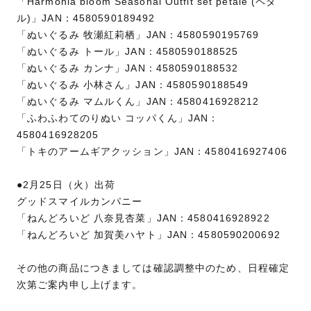
「Harmonia bloom Seasonal Outfit set petale (ペタ
ル)」JAN：4580590189492
「ぬいぐるみ 牧瀬紅莉栖」JAN：4580590195769
「ぬいぐるみ トール」JAN：4580590188525
「ぬいぐるみ カンナ」JAN：4580590188532
「ぬいぐるみ 小林さん」JAN：4580590188549
「ぬいぐるみ マムルくん」JAN：4580416928212
「ふわふわてのりぬい コッパくん」JAN：
4580416928205
「トキのアームギアクッション」JAN：4580416927406
●2月25日（火）出荷
グッドスマイルカンパニー
「ねんどろいど 八奈見杏菜」JAN：4580416928922
「ねんどろいど 加賀美ハヤト」JAN：4580590200692
その他の商品につきましては確認調整中のため、日程確定
次第ご案内申し上げます。