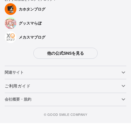
カホタンブログ
グッスマらぼ
メカスマブログ
他の公式SNSを見る
関連サイト
ねんどろいど
ご利用ガイド
会社概要・規約
ねんどろいどフェイスメーカー
重要なお知らせ
figma
FAQ・お問い合わせ
利用規約
©️ GOOD SMILE COMPANY
メカスマ
個人情報の取り扱いについて