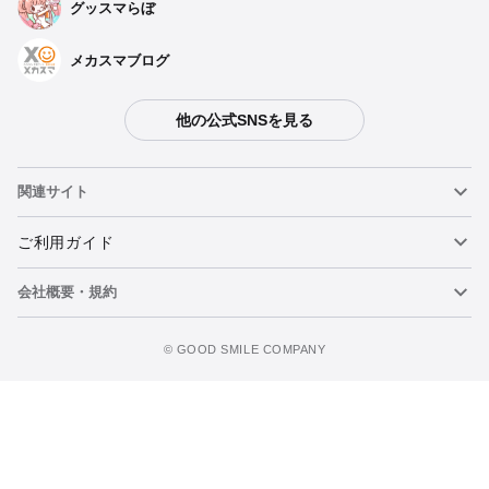
グッスマらぼ
メカスマブログ
他の公式SNSを見る
関連サイト
ねんどろいど
ご利用ガイド
会社概要・規約
ねんどろいどフェイスメーカー
重要なお知らせ
figma
FAQ・お問い合わせ
利用規約
©️ GOOD SMILE COMPANY
メカスマ
個人情報の取り扱いについて
ポッパレ（POP UP PARADE）
特定商取引法に関する表示