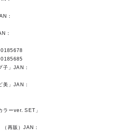
AN：
AN：
185678
185685
子」JAN：
美」JAN：
カラーver. SET」
ッド」（再販）JAN：