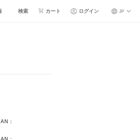
報
検索
カート
ログイン
JP
AN：
AN：