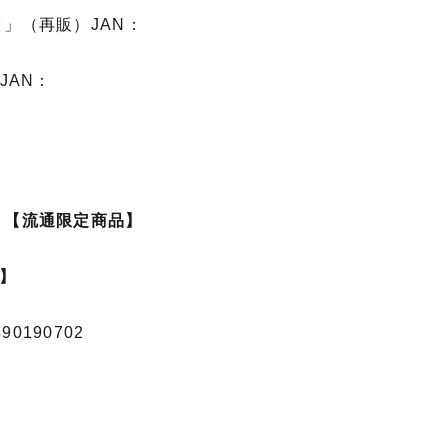
リック」（再販）JAN：
JAN：
9
【流通限定商品】
】
0190702