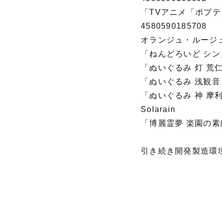
「TVアニメ「ポプテ
4580590185708
オランジュ・ルージ
「ねんどろいど シン」J
「ぬいぐるみ 灯 荒仁」
「ぬいぐるみ 浅観音 真
「ぬいぐるみ 神 摩利人
Solarain
「博麗霊夢 楽園の素敵な
引き続き開発製造環