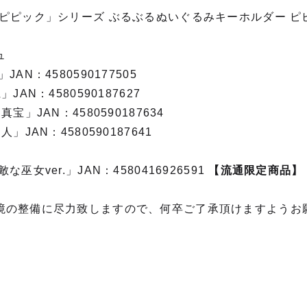
ピピック」シリーズ ぶるぶるぬいぐるみキーホルダー ピピ
ュ
AN：4580590177505
JAN：4580590187627
宝」JAN：4580590187634
」JAN：4580590187641
巫女ver.」JAN：4580416926591
【流通限定商品】
境の整備に尽力致しますので、何卒ご了承頂けますようお