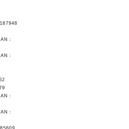
87948
AN：
AN：
5
62
79
AN：
AN：
5609