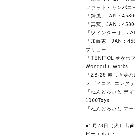
ファット・カンパニ
「錆兎」JAN：45806
「真菰」JAN：45806
「ツインターボ」JAN：
「加藤恵」JAN：4580
フリュー
「TENITOL 夢かわプ
Wonderful Works
「ZB-26 麗しき夢の片
メディコス･エンタ
「ねんどろいど ディアボ
1000Toys
「ねんどろいど マーテ
●5月28日（火）出荷
ピーエルエム