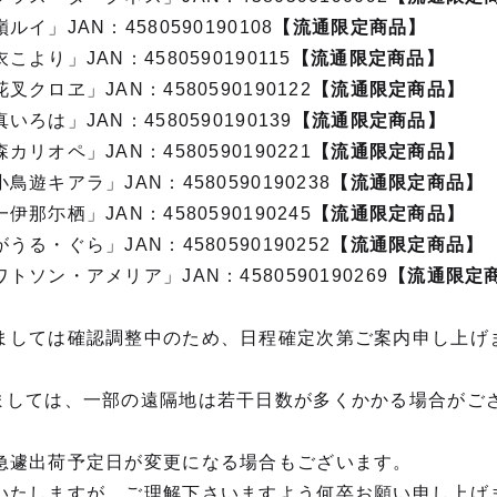
イ」JAN：4580590190108
【流通限定商品】
より」JAN：4580590190115
【流通限定商品】
クロヱ」JAN：4580590190122
【流通限定商品】
ろは」JAN：4580590190139
【流通限定商品】
リオペ」JAN：4580590190221
【流通限定商品】
遊キアラ」JAN：4580590190238
【流通限定商品】
那尓栖」JAN：4580590190245
【流通限定商品】
る・ぐら」JAN：4580590190252
【流通限定商品】
ソン・アメリア」JAN：4580590190269
【流通限定
ましては確認調整中のため、日程確定次第ご案内申し上げ
ましては、一部の遠隔地は若干日数が多くかかる場合がご
急遽出荷予定日が変更になる場合もございます。
いたしますが、ご理解下さいますよう何卒お願い申し上げ