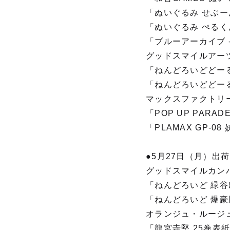
「ぬいぐるみ せぶーん」
「ぬいぐるみ ぺるくん」
「ブルーアーカイブ -B
グッドスマイルアー
「ねんどろいどどーる き
「ねんどろいどどーる き
マックスファクトリ
「POP UP PARAD
「PLAMAX GP-0
●5月27日（月）出荷
グッドスマイルカン
「ねんどろいど 緑谷出久
「ねんどろいど 爆豪勝己
オランジュ・ルージ
「龍宮寺堅 25巻表紙Ve