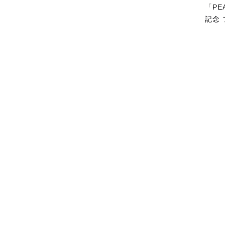
「PE
記念
関連サイト
ご利用ガイド
ねんどろいど
重要なお知らせ
ねんどろいどフェイスメーカー
FAQ・お問い合わせ
figma