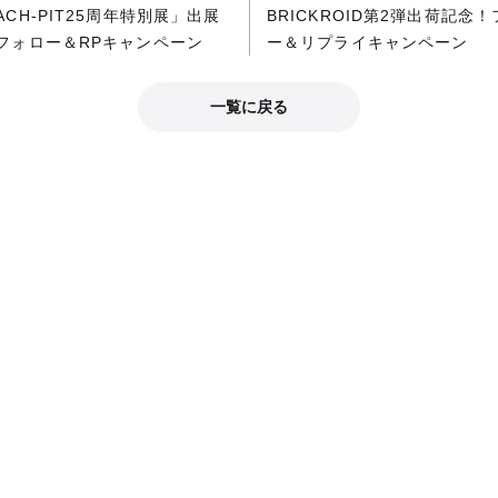
ACH-PIT25周年特別展」出展
BRICKROID第2弾出荷記念
 フォロー＆RPキャンペーン
ー＆リプライキャンペーン
一覧に戻る
公式SNS
公式SNSで最新情報をチェック！
グッドスマイルカンパニー公式X
おすすめ情報をブログでチェック！