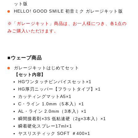
ット版
HELLO! GOOD SMILE 初音ミク ガレージキット版
※「ガレージキット」商品は、お一人様につき、各1点の
みご購入いただけます。
■ウェーブ商品
ガレージキットはじめてセット
【セット内容】
HGワンタッチピンバイスセット×1
HG厚刃ニッパー【フラットタイプ】×1
カッティングマットA5×1
C・ライン 1.0mm（5本入）×1
AL・ライン 2.0mm（3本入）×1
瞬間接着剤×3S 低粘速硬（2g×3本入）×1
瞬着硬化スプレー17ml×1
ヤスリスティック SOFT ＃400×1