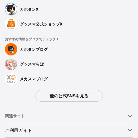
カホタンX
グッスマ公式ショップX
おすすめ情報をブログでチェック！
カホタンブログ
グッスマらぼ
メカスマブログ
他の公式SNSを見る
関連サイト
ねんどろいど
ご利用ガイド