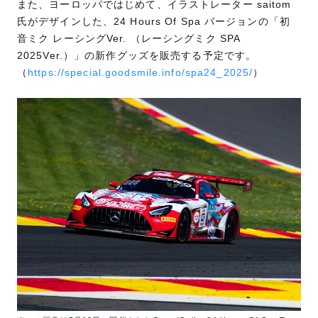
また、ヨーロッパではじめて、イラストレーター saitom
氏がデザインした、24 Hours Of Spa バージョンの「初
音ミク レーシングVer. （レーシングミク SPA
2025Ver.）」の新作グッズを販売する予定です。
（
https://special.goodsmile.info/spa24_2025/
）