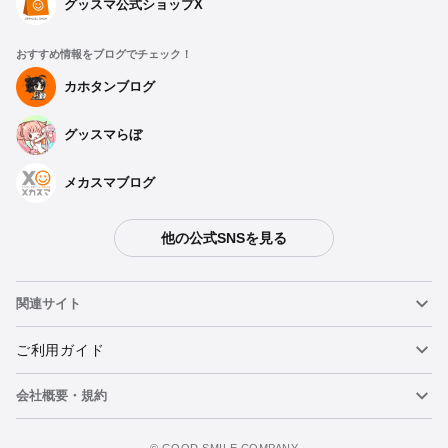
グッスマ公式ショップX
おすすめ情報をブログでチェック！
カホタンブログ
グッスマらぼ
メカスマブログ
他の公式SNSを見る
関連サイト
ねんどろいど
ご利用ガイド
会社概要・規約
ねんどろいどフェイスメーカー
重要なお知らせ
figma
FAQ・お問い合わせ
利用規約
©️ GOOD SMILE COMPANY