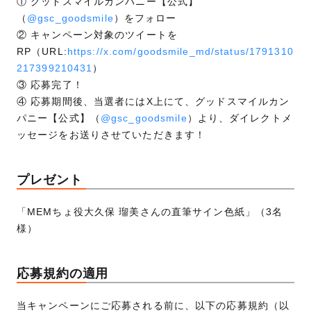
① グッドスマイルカンパニー【公式】
（
@gsc_goodsmile
）をフォロー
② キャンペーン対象のツイートを
RP（URL:
https://x.com/goodsmile_md/status/1791310
217399210431
）
③ 応募完了！
④ 応募期間後、当選者にはX上にて、グッドスマイルカン
パニー【公式】（
@gsc_goodsmile
）より、ダイレクトメ
ッセージをお送りさせていただきます！
プレゼント
「MEMちょ役大久保 瑠美さんの直筆サイン色紙」（3名
様）
応募規約の適用
当キャンペーンにご応募される前に、以下の応募規約（以