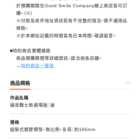
於預購期間在Good Smile Company線上商店皆可訂
購。（※）
※付款及收件地址資訊若有不完整的情況，將不適用此
條款。
※於本網站記載的時間皆為日本時間，敬請留意。
■特約商店實體通路
商品預購期間等詳細資訊，請洽詢各店鋪。
→
特約商店一覽表
商品規格
作品名稱
福音戰士新劇場版：破
規格
組裝式塑膠模型・無比例・全高：約165mm