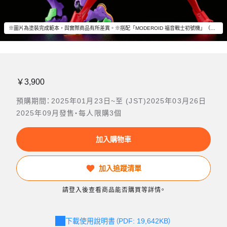
※圖片為塗裝完成範本，與實際商品有所差異。※搭配「MODEROID 福音戰士初號機」（另售）一同擺飾吧。
￥3,900
預購期間：2025年01月23日~至 (JST)2025年03月26日
2025年09月發售・每人限購3個
加入購物車
加入追蹤清單
請登入後查看商品能否購買等詳情。
下載使用說明書（PDF: 19,642KB）