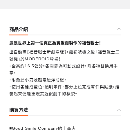
商品介紹
這是世界上第一個真正為實戰而製作的福音戰士！
出自動畫《福音戰士新劇場版》，繼初號機之後「福音戰士二
號機」於MODEROID登場！
・全高約16.5公分。各關節為可動式設計。附各種替換用手
掌。
・附漸進小刀及超電磁洋弓槍。
・使用各種成型色、透明零件、部分上色完成零件與貼紙，組
裝起來便能重現其近似劇中的樣貌。
購買方法
■Good Smile Company線上商店