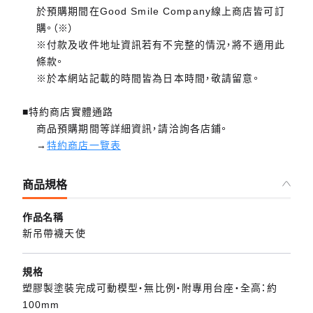
於預購期間在Good Smile Company線上商店皆可訂
購。（※）
※付款及收件地址資訊若有不完整的情況，將不適用此
條款。
※於本網站記載的時間皆為日本時間，敬請留意。
■特約商店實體通路
商品預購期間等詳細資訊，請洽詢各店鋪。
→
特約商店一覽表
商品規格
作品名稱
新吊帶襪天使
規格
塑膠製塗裝完成可動模型・無比例・附專用台座・全高：約
100mm