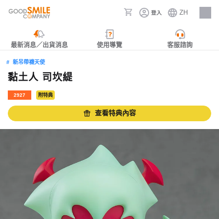
ZH
登入
人才招募
最新消息／出貨消息
使用導覽
客服諮詢
新吊帶襪天使
黏土人 司坎緹
2927
附特典
查看特典內容