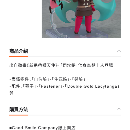
商品介紹
出自動畫《新吊帶襪天使》，「司坎緹」化身為黏土人登場！
・表情零件：「自信臉」、「生氣臉」、「笑臉」
・配件：「鞭子」、「Fastener」、「Double Gold Lacytanga」
等
購買方法
■Good Smile Company線上商店