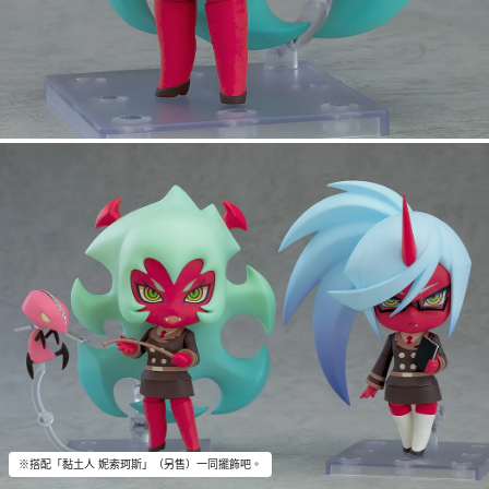
※搭配「黏土人 妮索珂斯」（另售）一同擺飾吧。