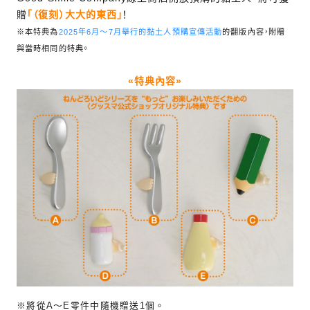
贈
「（復刻）大大的東西」
！
※本特典為
2025年6月～7月舉行的黏土人預購宣傳活動
的翻版內容，附贈
與當時相同的特典。
«特典內容»
※將從A～E零件中隨機贈送1個。