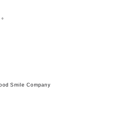
節。
ood Smile Company