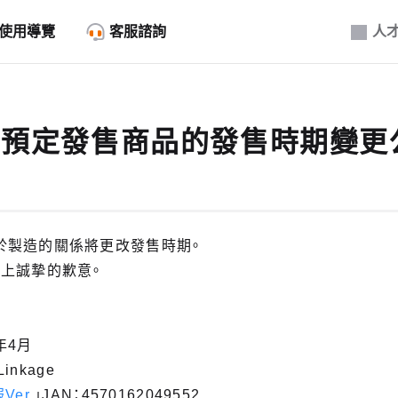
使用導覽
客服諮詢
人
3月預定發售商品的發售時期變更
於製造的關係將更改發售時期。
上誠摯的歉意。
年4月
inkage
er.
」JAN：4570162049552