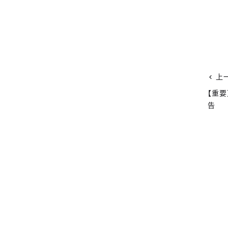
上
【重
告