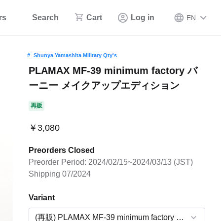
rs
Search
Cart
Log in
EN
Shunya Yamashita Military Qty's
PLAMAX MF-39 minimum factory バ
ーニー メイクアップエディション
再販
￥3,080
Preorders Closed
Preorder Period: 2024/02/15~2024/03/13 (JST)
Shipping 07/2024
Variant