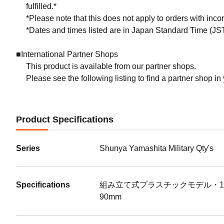
fulfilled.*
*Please note that this does not apply to orders with inc
PLAMA
10/20
*Dates and times listed are in Japan Standard Time (JST
Preorde
Shippin
■International Partner Shops
This product is available from our partner shops.
Please see the following listing to find a partner shop in
Product Specifications
Series
Shunya Yamashita Military Qty's
Specifications
組み立て式プラスチックモデル・1
90mm