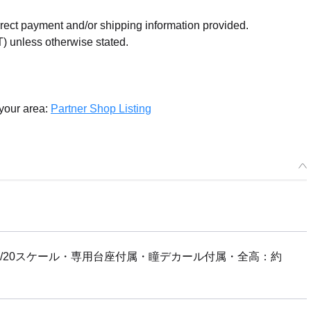
orrect payment and/or shipping information provided.
X MF-39 minimum factory Burney: Makeup Edition - Release Date
19
) unless otherwise stated.
r Period: 2021/01/29~2021/01/29 (JST)
g 2019/10・Limit 3 per person
 your area:
Partner Shop Listing
/20スケール・専用台座付属・瞳デカール付属・全高：約