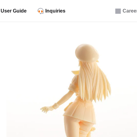
User Guide
Inquiries
Caree