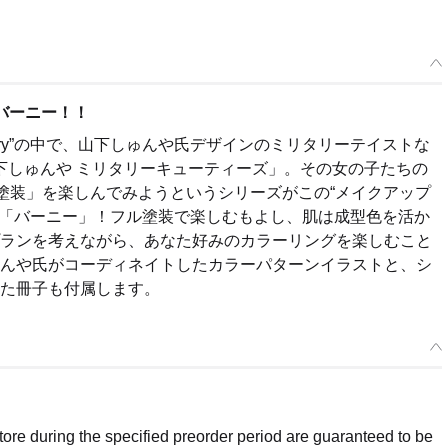
バーニー！！
ctory”の中で、山下しゅんや氏デザインのミリタリーテイストな
ry 山下しゅんや ミリタリーキューティーズ」。その女の子たちの
塗装」を楽しんでみようというシリーズがこの“メイクアップ
の「バーニー」！フル塗装で楽しむもよし、肌は成型色を活か
ランを考えながら、あなた好みのカラーリングを楽しむこと
んや氏がコーディネイトしたカラーパターンイラストと、シ
た冊子も付属します。
Select variant
 PLAMAX MF-39 minimum factory バーニー メイクアップエディション
e Date: 07/2024
re during the specified preorder period are guaranteed to be
rs Closed