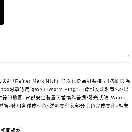
「Fafner Mark Nicht」首次化身為組裝模型！各關節為
Lance射擊時用特效×1、Worm Ring×1、背部安定裝置×2，以
器的機關，背部安定裝置可替換為普通/發光狀態。Worm
現射擊型態。使用各種成型色、透明零件與部分上色完成零件，組裝
in的相同規格。