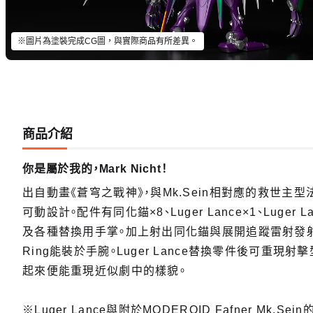
※圖片為塗裝完成CG圖，與實際商品有所差異。
商品介紹
你是屬於我的，Mark Nicht！
出自動畫《蒼穹之戰神》，與Mk.Sein相對應的救世主型法夫那
可動設計。配件有同化錨×8、Luger Lance×1、Luger 
及各種替換用手掌。加上射出同化錨與展開追蹤雷射發射
Ring能裝於手腕。Luger Lance替換零件後可重
起來便能重現近似劇中的樣貌。
※Luger Lance與附於MODEROID Fafner Mk.Se