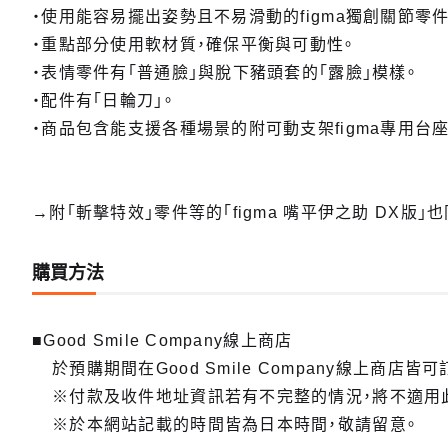
・使用能容易擺出姿勢且不易滑動的figma獨創關節零
・重點部分使用軟材質，確保平衡與可動性。
・表情零件有「普通臉」與脫下豬頭套的「露臉」模樣。
・配件有「日輪刀」。
・商品包含能支援各種場景的附可動支架figma專用台座
→附「斬擊特效」零件等的「figma 嘴平伊之助 DX版」
購買方法
■Good Smile Company線上商店
於預購期間在Good Smile Company線上商店皆可
※付款及收件地址資訊若有不完整的情況，將不適用
※於本網站記載的時間皆為日本時間，敬請留意。