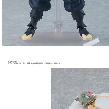
線上商店特典
於「GOODSMILE線上商店」預購「figma 嘴平伊之助」，將贈送特典「
棉被
」！