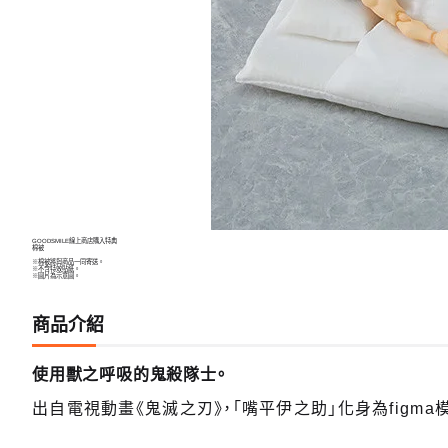
GOODSMILE線上商店購入特典
棉被
※棉被將與商品一同寄送。
※不含特效貼紙。
※圖片為示意圖。
商品介紹
使用獸之呼吸的鬼殺隊士。
出自電視動畫《鬼滅之刃》，「嘴平伊之助」化身為figma