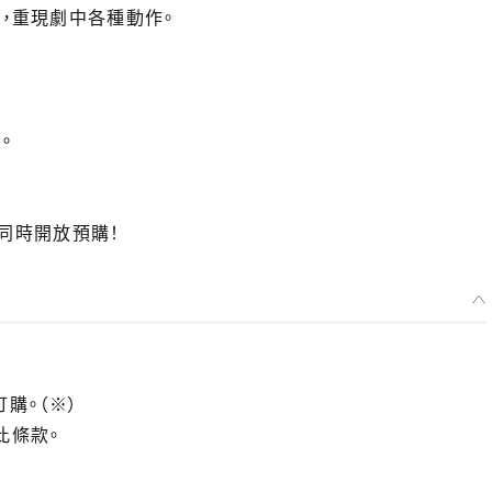
件，重現劇中各種動作。
。
也同時開放預購！
訂購。（※）
此條款。