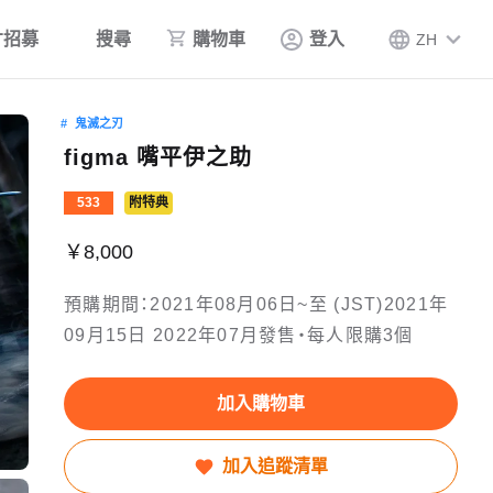
才招募
搜尋
購物車
登入
ZH
鬼滅之刃
figma 嘴平伊之助
533
附特典
￥8,000
預購期間：2021年08月06日~至 (JST)2021年
09月15日 2022年07月發售・每人限購3個
加入購物車
加入追蹤清單