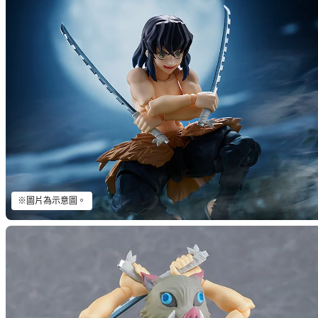
※圖片為示意圖。