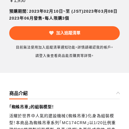
￥1,950
預購期間：2023年02月10日~至 (JST)2023年03月08日
2023年06月發售・每人限購3個
加入追蹤清單
目前無法使用加入追蹤清單通知功能。詳情請確認我的帳戶。
請登入後查看商品能否購買等詳情。
商品介紹
「蜘蛛吊車」的組裝模型！
活耀於世界中人氣的建設機械《蜘蛛吊車》化身為組裝模
型！本商品為蜘蛛吊車系列「MC174CRM」以1/20比例重