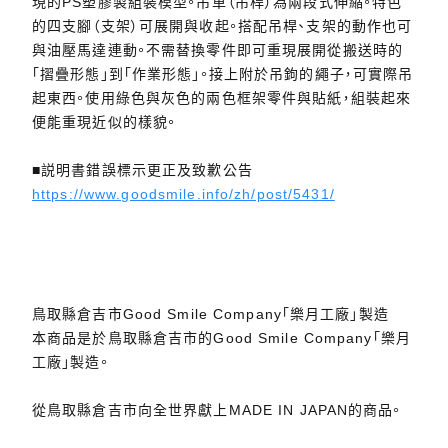
現的PS塑膠製組裝模型。吊車（吊桿）為兩段式伸縮。特色
的四支腳（支架）可展開與收起。搭配吊桿、支架的動作也可
與油壓馬達連動。不需替換零件即可重現展開從搬送時的
「摺疊形態」到「作業形態」。接上附於吊鉤的繩子，可實際吊
起東西。使用綠色與灰色的兩色框架零件與貼紙，組裝起來
便能重現近似的樣貌。
■説明書錯誤標示更正及致歉公告
https://www.goodsmile.info/zh/post/5431/
鳥取縣倉吉市Good Smile Company「樂月工廠」製造
本商品是於鳥取縣倉吉市的Good Smile Company「樂月
工廠」製造。
從鳥取縣倉吉市向全世界獻上MADE IN JAPAN的商品。