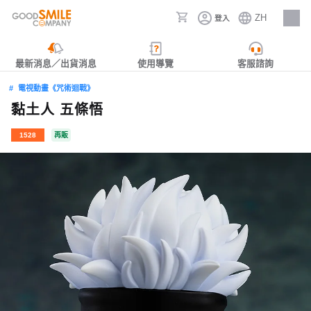
ZH
登入
人才招募
最新消息／出貨消息
使用導覽
客服諮詢
電視動畫《咒術迴戰》
黏土人 五條悟
1528
再販