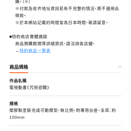
購。（※）
※付款及收件地址資訊若有不完整的情況，將不適用此
條款。
※於本網站記載的時間皆為日本時間，敬請留意。
■特約商店實體通路
商品預購期間等詳細資訊，請洽詢各店鋪。
→
特約商店一覽表
商品規格
作品名稱
電視動畫《咒術迴戰》
規格
塑膠製塗裝完成可動模型・無比例・附專用台座・全高：約
100mm