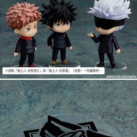
※搭配「黏土人 虎杖悠仁」與「黏土人 伏黑惠」（另售）一同擺飾吧。