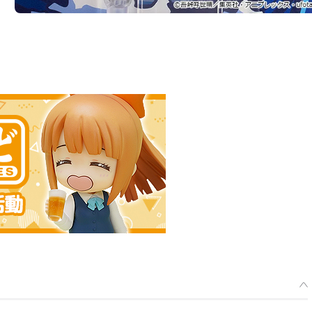
選擇類型
次再販】 黏土人 富岡義勇 - 預定於2026年01月發售
2025年09月05日~至 (JST)2025年10月15日
年01月發售・每人限購3個