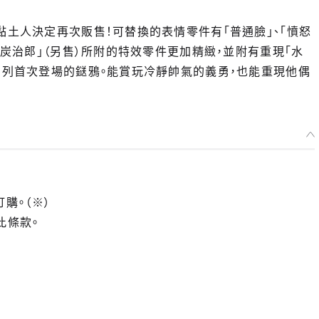
黏土人決定再次販售！可替換的表情零件有「普通臉」、「憤怒
富岡義勇 -預定於 2021年11月發售
門炭治郎」（另售）所附的特效零件更加精緻，並附有重現「水
止
本系列首次登場的鎹鴉。能賞玩冷靜帥氣的義勇，也能重現他偶
訂購。（※）
此條款。