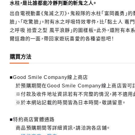
水柱，是比誰都能冷靜判斷的斬鬼之人。
出自電視動畫《鬼滅之刃》，鬼殺隊的水柱「富岡義勇」的
黏土人 
臉」、「吃驚臉」。附有水之呼吸特效零件，比「黏土人 竈
預購截
之呼吸 拾壹之型 風平浪靜」的圖樣板。此外，還附有
爾逗趣的一面，帶回家遊玩喜愛的各種姿態吧！
購買方法
■Good Smile Company線上商店
於預購期間在Good Smile Company線上商店皆可
※付款及收件地址資訊若有不完整的情況，將不適用
※於本網站記載的時間皆為日本時間，敬請留意。
■特約商店實體通路
商品預購期間等詳細資訊，請洽詢各店鋪。