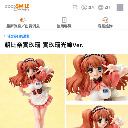
ZH
登入
人才招募
最新消息／出貨消息
使用導覽
客服諮詢
涼宮春日的憂鬱
朝比奈實玖瑠 實玖瑠光線Ver.