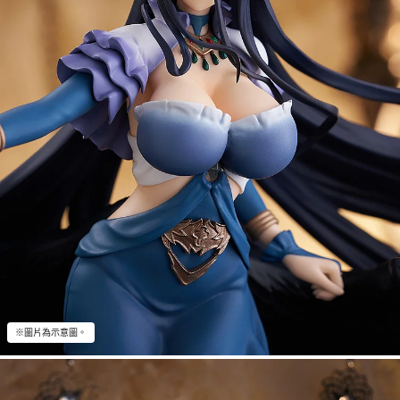
※圖片為示意圖。