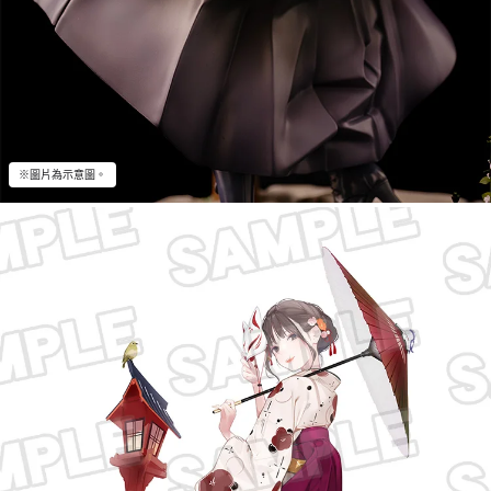
※圖片為示意圖。