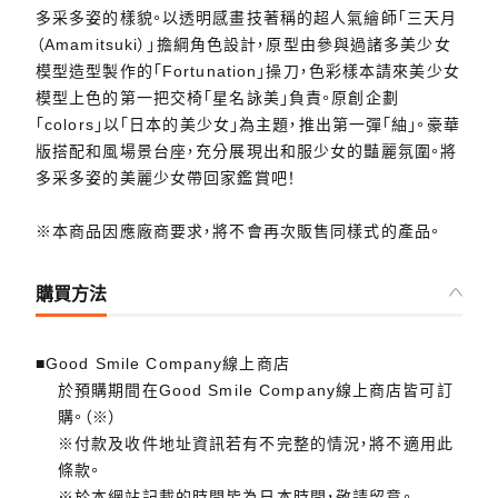
多采多姿的樣貌。以透明感畫技著稱的超人氣繪師「三天月
（Amamitsuki）」擔綱角色設計，原型由參與過諸多美少女
模型造型製作的「Fortunation」操刀，色彩樣本請來美少女
模型上色的第一把交椅「星名詠美」負責。原創企劃
「colors」以「日本的美少女」為主題，推出第一彈「紬」。豪華
版搭配和風場景台座，充分展現出和服少女的豔麗氛圍。將
多采多姿的美麗少女帶回家鑑賞吧！
※本商品因應廠商要求，將不會再次販售同樣式的產品。
購買方法
■Good Smile Company線上商店
於預購期間在Good Smile Company線上商店皆可訂
購。（※）
※付款及收件地址資訊若有不完整的情況，將不適用此
條款。
※於本網站記載的時間皆為日本時間，敬請留意。