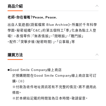
商品介紹
老師，你在看嗎？Peace, Peace.
出自人氣遊戲《蔚藍檔案 Blue Archive》，所屬於千年科學
學園，秘密組織「C&C」的第五個特工「季」化身為黏土人登
場！ ・表情零件：「無表情臉」、「閉眼臉」、「戰鬥臉」
・配件：「突擊步槍（秘密時間）」、「公事箱」等
購買方法
■Good Smile Company線上商店
於預購期間在Good Smile Company線上商店皆可訂
購。（※）
※付款及收件地址資訊若有不完整的情況，將不適用此
條款。
※於本網站記載的時間皆為日本時間，敬請留意。