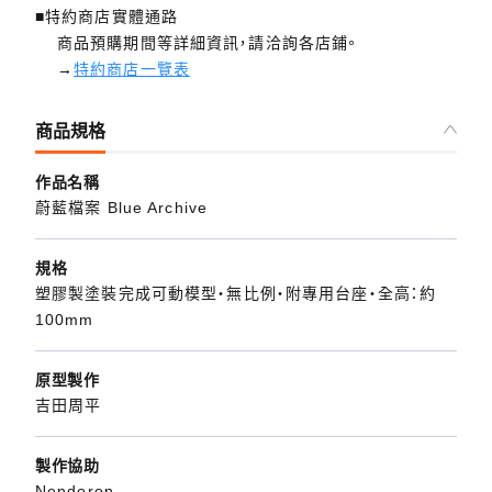
■特約商店實體通路
商品預購期間等詳細資訊，請洽詢各店鋪。
→
特約商店一覽表
商品規格
作品名稱
蔚藍檔案 Blue Archive
規格
塑膠製塗裝完成可動模型・無比例・附專用台座・全高：約
100mm
原型製作
吉田周平
製作協助
Nendoron