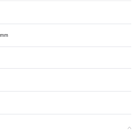
預購期間：2024年09月17日~至 (JST)2024年10月16日
2025年02月發售・每人限購3個
mm