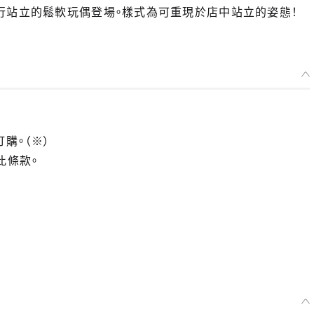
行站立的鬆軟玩偶登場。樣式為可重現於店中站立的姿態！
選擇類型
玩偶 文藏
預購期間：2024年09月17日~至 (JST)2024年10月16日
2025年02月發售・每人限購3個
訂購。（※）
此條款。
玩偶 佐佐木
預購期間：2024年09月17日~至 (JST)2024年10月16日
2025年02月發售・每人限購3個
玩偶 薩布
預購期間：2024年09月17日~至 (JST)2024年10月16日
2025年02月發售・每人限購3個
玩偶 小花