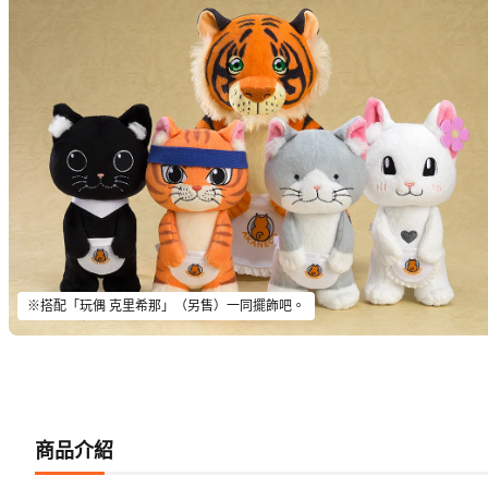
※搭配「玩偶 克里希那」（另售）一同擺飾吧。
商品介紹