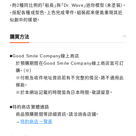
・附2種同比例的「船長」與「Dr. Wave」迷你模型（未塗裝）。
・搭配各種成型色、上色完成零件，組裝起來便能重現其近
似劇中的樣貌。
購買方法
■Good Smile Company線上商店
於預購期間在Good Smile Company線上商店皆可訂
購。（※）
※付款及收件地址資訊若有不完整的情況，將不適用此
條款。
※於本網站記載的時間皆為日本時間，敬請留意。
■特約商店實體通路
商品預購期間等詳細資訊，請洽詢各店鋪。
→
特約商店一覽表