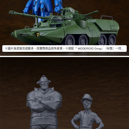
※圖片為塗裝完成範本，與實際商品有所差異。※搭配「 MODEROID Gorg」（另售）一同擺飾吧。