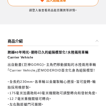
加入追蹤清單
請登入後查看商品能否購買等詳情。
商品介紹
跨越40年時光，期待已久的組裝模型化！水陸兩用車輛
Carrier Vehicle
出自動畫《巨神GORG》，主角們移動據點的水陸兩用車輛
「Carrier Vehicle」於MODEROID首次化身為組裝模型！
・全長約230mm、各車輪以金屬製軸心連接，皆可旋轉，輪
胎採用橡膠製。
・175毫米加農砲和40毫米機關砲可調整轉向和發射角度。
・12.7毫米重機關槍可轉向。
・左右胸部艙門可展開。