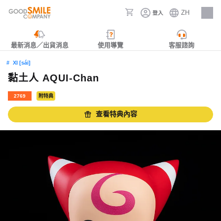
ZH
登入
人才招募
最新消息／出貨消息
使用導覽
客服諮詢
XI [sái]
黏土人 AQUI-Chan
2769
附特典
查看特典內容