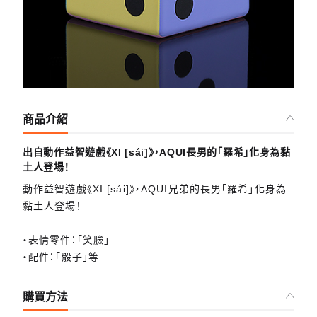
商品介紹
出自動作益智遊戲《XI [sái]》，AQUI長男的「羅希」化身為黏
土人登場！
動作益智遊戲《XI [sái]》，AQUI兄弟的長男「羅希」化身為
黏土人登場！
・表情零件：「笑臉」
・配件：「骰子」等
購買方法