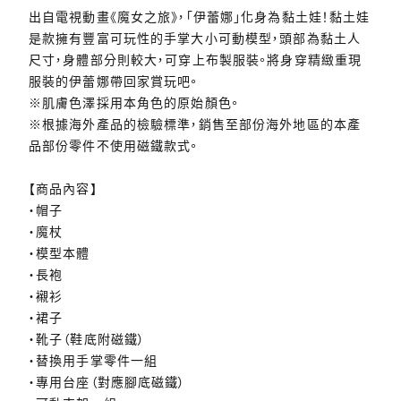
出自電視動畫《魔女之旅》，「伊蕾娜」化身為黏土娃！黏土娃
是款擁有豐富可玩性的手掌大小可動模型，頭部為黏土人
尺寸，身體部分則較大，可穿上布製服裝。將身穿精緻重現
服裝的伊蕾娜帶回家賞玩吧。
※肌膚色澤採用本角色的原始顏色。
※根據海外產品的檢驗標準，銷售至部份海外地區的本產
品部份零件不使用磁鐵款式。
【商品內容】
・帽子
・魔杖
・模型本體
・長袍
・襯衫
・裙子
・靴子（鞋底附磁鐵）
・替換用手掌零件一組
・專用台座（對應腳底磁鐵）