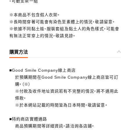
・可動支架一組
※本商品不包含假人衣架。
※長時間穿著可能會有染色至素體上的情況，敬請留意。
※依據不同黏土娃、服裝套組及黏土人的角色樣式，可能會
有無法正常穿上的情況，敬請見諒。
購買方法
■Good Smile Company線上商店
於預購期間在Good Smile Company線上商店皆可訂
購。（※）
※付款及收件地址資訊若有不完整的情況，將不適用此
條款。
※於本網站記載的時間皆為日本時間，敬請留意。
■特約商店實體通路
商品預購期間等詳細資訊，請洽詢各店鋪。