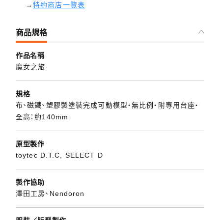
→
特約商店一覽表
商品規格
作品名稱
魔女之旅
規格
布、磁鐵、塑膠製塗裝完成可動模型・無比例・附專用台座・
全高：約140mm
原型製作
toytec D.T.C, SELECT D
製作協助
澤田工房、Nendoron