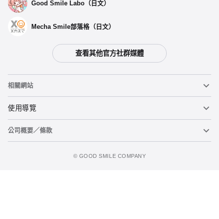
Good Smile Labo（日文）
Mecha Smile部落格（日文）
查看其他官方社群媒體
相關網站
黏土人
使用導覽
公司概要／條款
黏土人臉部製造機（英文）
重要公告
加入追蹤清單
figma
FAQ及各種諮詢
使用條款
©️ GOOD SMILE COMPANY
Mecha Smile（日文）
個人資料隱私權政策
POP UP PARADE
關於特定商務交易法之標示