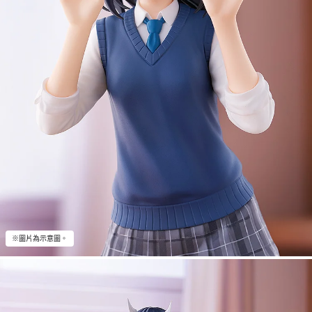
※圖片為示意圖。