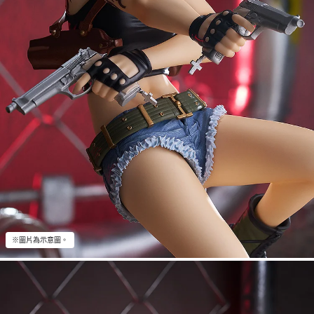
※圖片為示意圖。