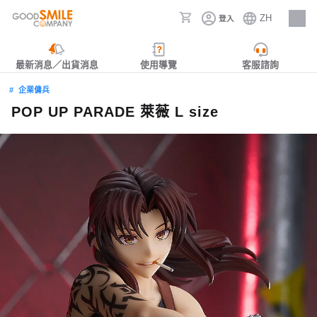
ZH
登入
人才招募
最新消息／出貨消息
使用導覽
客服諮詢
企業傭兵
POP UP PARADE 萊薇 L size