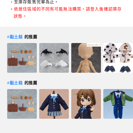
至庫存販售完畢為止。
依居住區域的不同有可能無法購買。請登入後確認庫存
狀態。
#
黏土娃
的推薦
#
黏土娃
的推薦