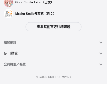
Good Smile Labo（日文）
Mecha Smile部落格（日文）
查看其他官方社群媒體
選擇類型
相關網站
黏土娃 服裝套組 World Tour 德國：Boy（黑色）
預購期間：2024年10月04日~至 (JST)2024年10月30日
黏土人
使用導覽
2025年04月發售・每人限購3個
公司概要／條款
黏土人臉部製造機（英文）
重要公告
黏土娃 服裝套組 World Tour 德國：Boy（棕色）
加入購物車
預購期間：2024年10月04日~至 (JST)2024年10月30日
figma
FAQ及各種諮詢
使用條款
2025年04月發售・每人限購3個
©️ GOOD SMILE COMPANY
Mecha Smile（日文）
個人資料隱私權政策
POP UP PARADE
關於特定商務交易法之標示