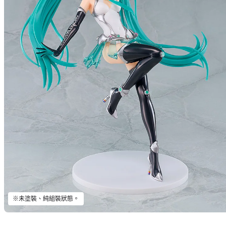
※未塗裝、純組裝狀態。