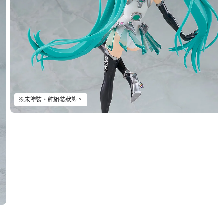
※未塗裝、純組裝狀態。