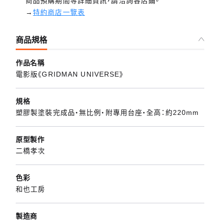
商品預購期間等詳細資訊，請洽詢各店鋪。
→
特約商店一覽表
商品規格
作品名稱
電影版《GRIDMAN UNIVERSE》
規格
塑膠製塗裝完成品・無比例・附專用台座・全高：約220mm
原型製作
二橋孝次
色彩
和也工房
製造商