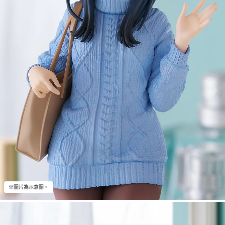
※圖片為示意圖。