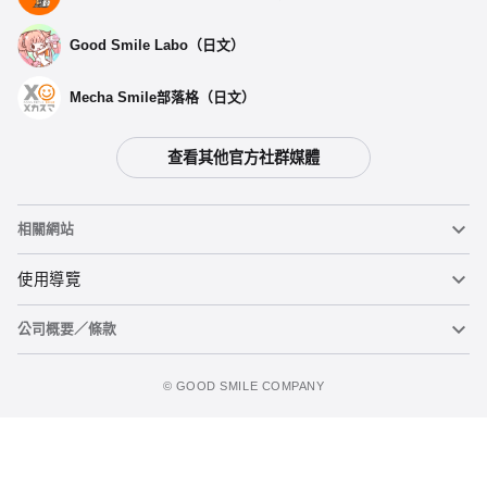
Good Smile Labo（日文）
Mecha Smile部落格（日文）
查看其他官方社群媒體
相關網站
黏土人
使用導覽
公司概要／條款
黏土人臉部製造機（英文）
重要公告
加入購物車
figma
FAQ及各種諮詢
使用條款
©️ GOOD SMILE COMPANY
Mecha Smile（日文）
個人資料隱私權政策
POP UP PARADE