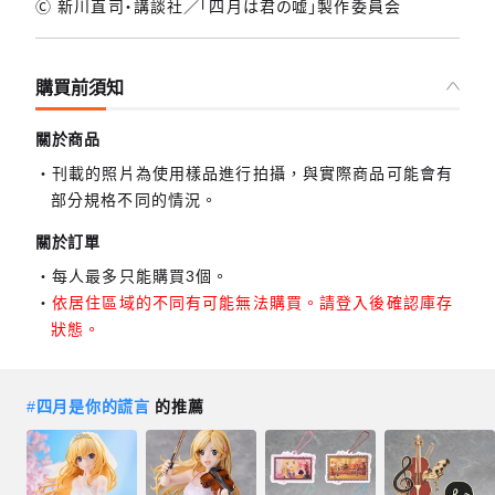
Ⓒ 新川直司・講談社／「四月は君の嘘」製作委員会
購買前須知
關於商品
刊載的照片為使用樣品進行拍攝，與實際商品可能會有
部分規格不同的情況。
關於訂單
每人最多只能購買3個。
依居住區域的不同有可能無法購買。請登入後確認庫存
狀態。
#
四月是你的謊言
的推薦