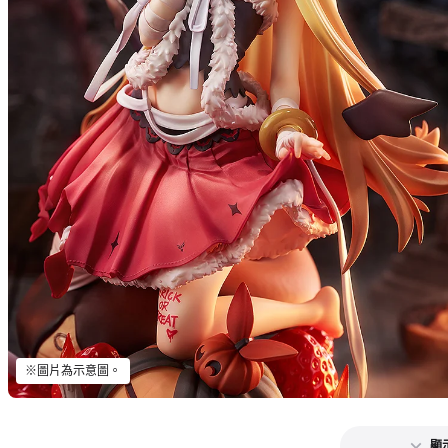
※圖片為示意圖。
顯