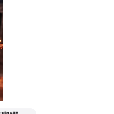
示剩餘1張圖片